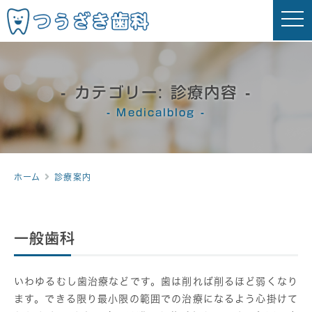
t
o
g
g
l
e
n
a
カテゴリー:
診療内容
v
i
Medicalblog
g
a
t
i
o
n
ホーム
診療案内
一般歯科
いわゆるむし歯治療などです。歯は削れば削るほど弱くなり
ます。できる限り最小限の範囲での治療になるよう心掛けて