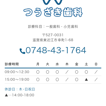
診療科目：一般歯科・小児歯科
〒527-0031
滋賀県東近江市幸町1-68
0748-43-1764
診療時間
月
火
水
木
金
土
日
09:00～12:30
〇
〇
〇
／
〇
〇
／
15:00～19:00
〇
〇
〇
／
〇
▲
／
休診日：木･日祝日
▲…14:00-18:00