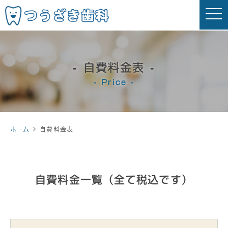
t
o
g
g
l
e
n
a
自費料金表
v
i
Price
g
a
t
i
o
n
ホーム
自費料金表
自費料金一覧（全て税込です）